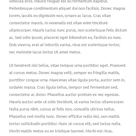
vehicula eros. Mauris feugiat est eu fermentum dapibus.
Pellentesque condimentum aliquet dui non facilisis. Donec magna
lorem, iaculis eu dignissim non, ornare ac lacus. Cras vitae
consectetur mauris. In venenatis est vitae enim tincidunt
ullamcorper. Mauris luctus nunc purus, non scelerisque felis dictum
ac. Sed odio ipsum, placerat eget bibendum eu, facilisis eu nunc.
Duis viverra, erat at lobortis varius, risus est scelerisque tortor,
nec molestie lacus lectus sit amet metus.
Ut hendrerit nisl tellus, vitae tempus urna porttitor eget. Praesent
at cursus metus. Donec magna velit, semper eu fringilla mattis,
porttitor congue urna. Maecenas vitae ligula porta, auctor sem in,
sodales massa. Cras ligula tellus, tempor sed fermentum sed,
consectetur ac dolor. Phasellus auctor pretium ex nec egestas.
Mauris auctor ante ut odio tincidunt, ut varius lectus ullamcorper.
Nulla purus nibh, cursus at felis non, convallis ultrices tellus.
Phasellus sed mollis nunc. Donec efficitur nulla nisl, non mattis
tortor sollicitudin porttitor. Nunc ut cursus elit, sed luctus nulla.
Morbi mattis metus eu ex tristique laoreet. Morbi est risus,