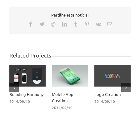
Partilhe esta notícia!
Facebook
Twitter
Reddit
LinkedIn
Tumblr
Pinterest
Vk
Email
Related Projects
Branding Harmony
Mobile App
Logo Creation
T
Creation
2014/09/10
2014/09/10
2
2014/09/10