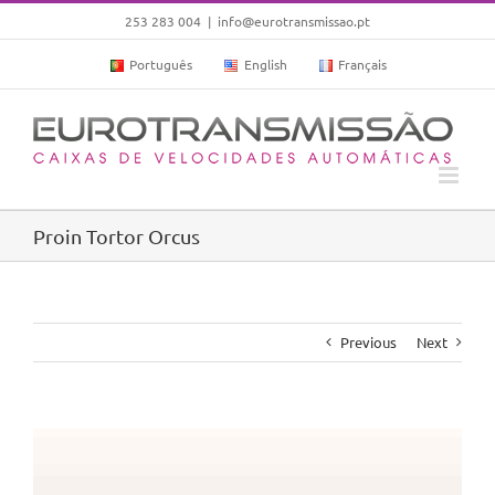
Skip
253 283 004
|
info@eurotransmissao.pt
to
Português
English
Français
content
Proin Tortor Orcus
Previous
Next
View
Larger
Image