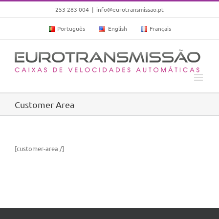
Skip
253 283 004
|
info@eurotransmissao.pt
to
Português
English
Français
content
Customer Area
[customer-area /]