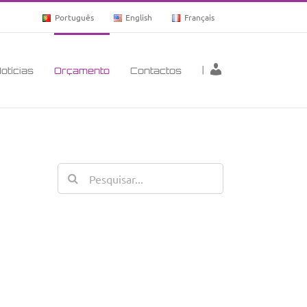
Português
English
Français
|
otícias
Orçamento
Contactos
Search
for: