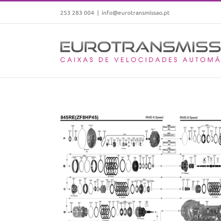
Skip
253 283 004
|
info@eurotransmissao.pt
to
content