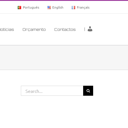
Português
English
Français
|
otícias
Orçamento
Contactos
Search
for: