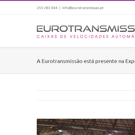
Skip
253 283 004
|
info@eurotransmissao.pt
to
content
A Eurotransmissão está presente na Ex
View
Larger