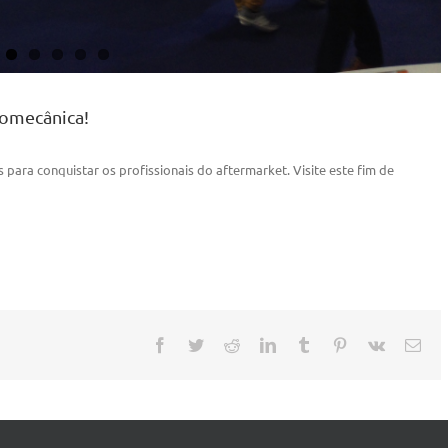
pomecânica!
para conquistar os profissionais do aftermarket. Visite este fim de
Facebook
Twitter
Reddit
LinkedIn
Tumblr
Pinterest
Vk
Ema