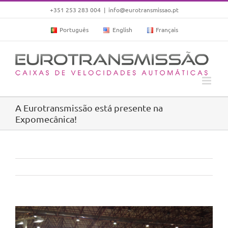
Skip
+351 253 283 004
|
info@eurotransmissao.pt
to
Português
English
Français
content
A Eurotransmissão está presente na
Expomecânica!
View
Larger