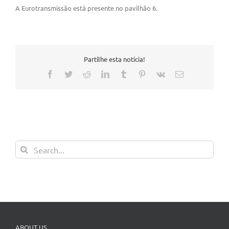
A Eurotransmissão está presente no pavilhão 6.
Partilhe esta notícia!
Facebook
Twitter
Reddit
LinkedIn
Tumblr
Pinterest
Vk
Email
Search
for:
ABOUT US