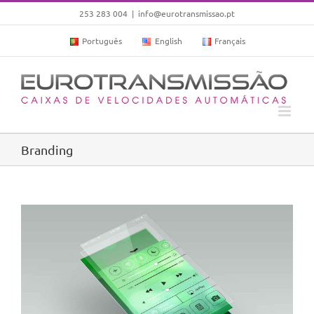
Skip
253 283 004
|
info@eurotransmissao.pt
to
Português
English
Français
content
Branding