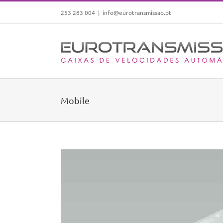
Skip
253 283 004
|
info@eurotransmissao.pt
to
content
Mobile