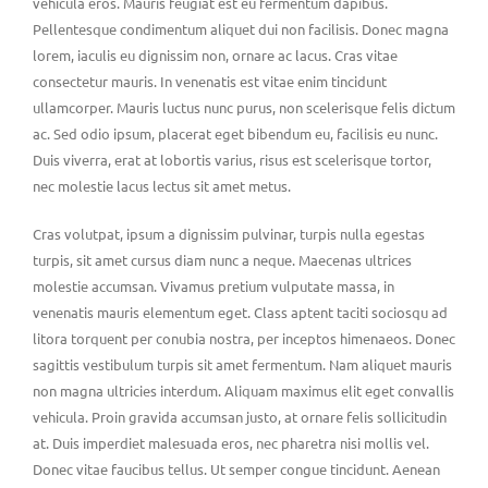
vehicula eros. Mauris feugiat est eu fermentum dapibus.
Pellentesque condimentum aliquet dui non facilisis. Donec magna
lorem, iaculis eu dignissim non, ornare ac lacus. Cras vitae
consectetur mauris. In venenatis est vitae enim tincidunt
ullamcorper. Mauris luctus nunc purus, non scelerisque felis dictum
ac. Sed odio ipsum, placerat eget bibendum eu, facilisis eu nunc.
Duis viverra, erat at lobortis varius, risus est scelerisque tortor,
nec molestie lacus lectus sit amet metus.
Cras volutpat, ipsum a dignissim pulvinar, turpis nulla egestas
turpis, sit amet cursus diam nunc a neque. Maecenas ultrices
molestie accumsan. Vivamus pretium vulputate massa, in
venenatis mauris elementum eget. Class aptent taciti sociosqu ad
litora torquent per conubia nostra, per inceptos himenaeos. Donec
sagittis vestibulum turpis sit amet fermentum. Nam aliquet mauris
non magna ultricies interdum. Aliquam maximus elit eget convallis
vehicula. Proin gravida accumsan justo, at ornare felis sollicitudin
at. Duis imperdiet malesuada eros, nec pharetra nisi mollis vel.
Donec vitae faucibus tellus. Ut semper congue tincidunt. Aenean