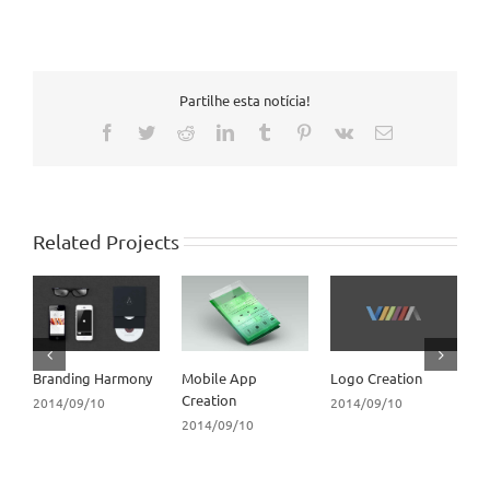
Partilhe esta notícia!
Facebook
Twitter
Reddit
LinkedIn
Tumblr
Pinterest
Vk
Email
Related Projects
Branding Harmony
Mobile App
Logo Creation
P
Creation
2014/09/10
2014/09/10
2
2014/09/10