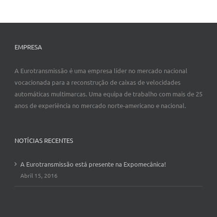
EMPRESA
A Eurotransmissão é uma empresa líder no mercado nacional
vocacionada para a reconstrução de caixas de velocidades
automáticas multimarcas. Uma equipa de trabalho com mais de 25
anos de experiência no mercado norte-americano e nacional.
NOTÍCIAS RECENTES
A Eurotransmissão está presente na Expomecânica!
Abril 15, 2016