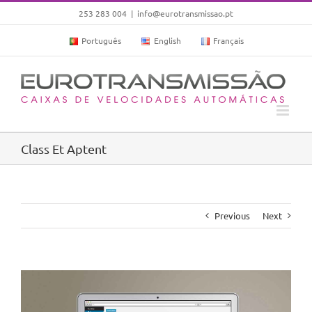
Skip
253 283 004
|
info@eurotransmissao.pt
to
Português
English
Français
content
Class Et Aptent
Previous
Next
View
Larger
Image