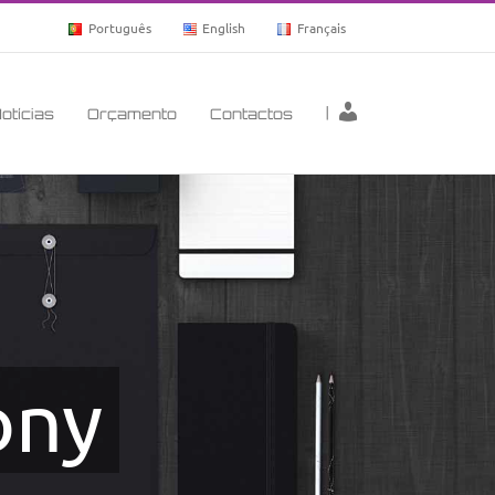
Português
English
Français
|
otícias
Orçamento
Contactos
ony