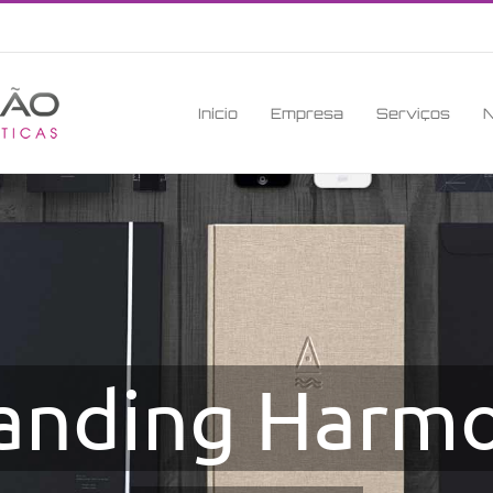
Início
Empresa
Serviços
N
anding Harm