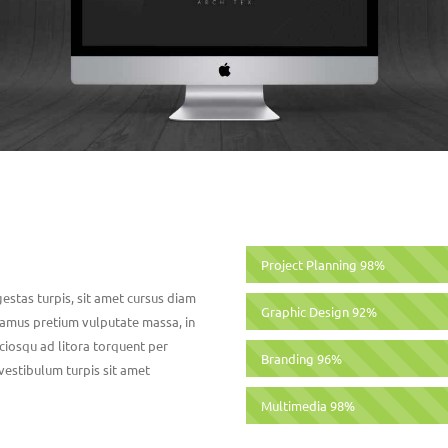
Project Planning
98%
gestas turpis, sit amet cursus diam
Graphic Design
92%
vamus pretium vulputate massa, in
ciosqu ad litora torquent per
Branding
96%
vestibulum turpis sit amet
Multimedia
98%