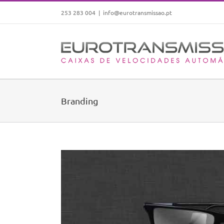
Skip
253 283 004
|
info@eurotransmissao.pt
to
content
Branding