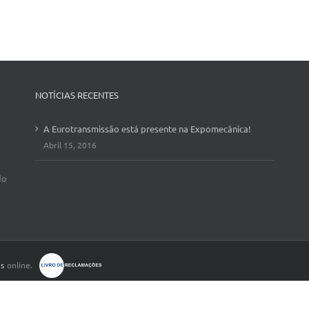
NOTÍCIAS RECENTES
A Eurotransmissão está presente na Expomecânica!
Abril 15, 2016
do
es
online.
y
NovaIT - Soluções Informáticas