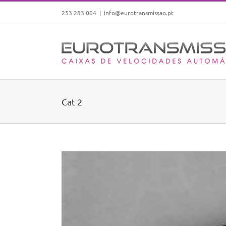
Skip
253 283 004
|
info@eurotransmissao.pt
to
content
Cat 2