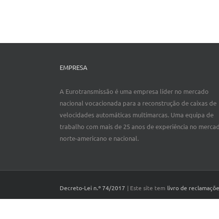
EMPRESA
A Eurotransmissão é uma empresa líder no mercado
nacional vocacionada para a reconstrução de caixas de
velocidades automáticas multimarcas. Uma equipa de
trabalho com mais de 25 anos de experiência no merca
norte-americano e nacional.
Decreto-Lei n.º 74/2017
| Este site tem
livro de reclamaçõ
Copyright 2016 | Todos os Direitos Reservados | Powered b