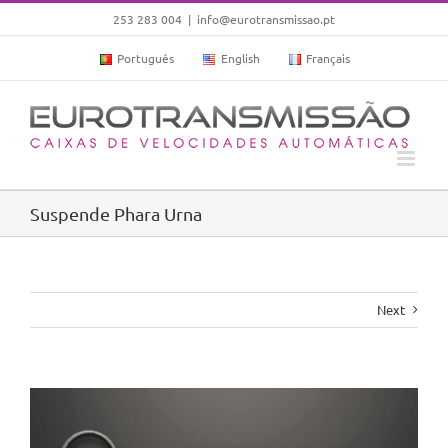
Skip
253 283 004
|
info@eurotransmissao.pt
to
Português
English
Français
content
Suspende Phara Urna
Next
View
Larger
Image