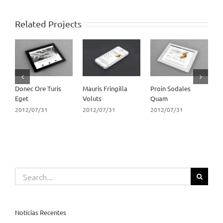
Related Projects
Donec Ore Turis
Mauris Fringilla
Proin Sodales
N
Eget
Voluts
Quam
E
2012/07/31
2012/07/31
2012/07/31
2
Search
for:
Notícias Recentes