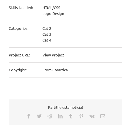
Skills Needed:
HTML/CSS
Logo Design
Categories:
Cat 2
Cat 3
Cat 4
Project URL:
View Project
Copyright:
From Creattica
Partilhe esta notícia!
Facebook
Twitter
Reddit
LinkedIn
Tumblr
Pinterest
Vk
Email