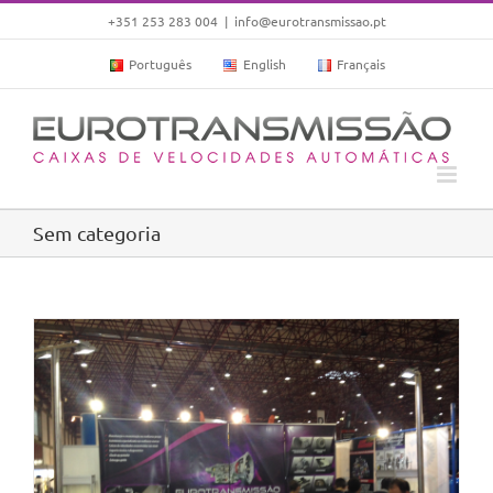
Skip
+351 253 283 004
|
info@eurotransmissao.pt
to
Português
English
Français
content
Sem categoria